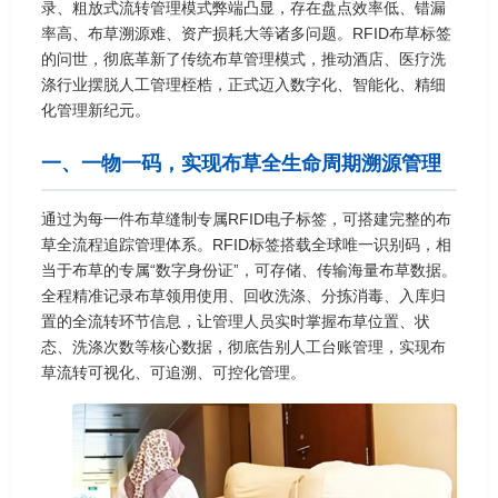
录、粗放式流转管理模式弊端凸显，存在盘点效率低、错漏
率高、布草溯源难、资产损耗大等诸多问题。RFID布草标签
的问世，彻底革新了传统布草管理模式，推动酒店、医疗洗
涤行业摆脱人工管理桎梏，正式迈入数字化、智能化、精细
化管理新纪元。
一、一物一码，实现布草全生命周期溯源管理
通过为每一件布草缝制专属RFID电子标签，可搭建完整的布
草全流程追踪管理体系。RFID标签搭载全球唯一识别码，相
当于布草的专属“数字身份证”，可存储、传输海量布草数据。
全程精准记录布草领用使用、回收洗涤、分拣消毒、入库归
置的全流转环节信息，让管理人员实时掌握布草位置、状
态、洗涤次数等核心数据，彻底告别人工台账管理，实现布
草流转可视化、可追溯、可控化管理。