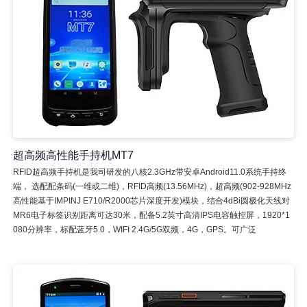
超高频高性能手持机MT7
RFID超高频手持机是我司研发的八核2.3GHz带安卓Android11.0系统手持终
端， 选配配条码(一维或二维)，RFID高频(13.56MHz)，超高频(902-928MHz
高性能基于IMPINJ E710/R2000芯片深度开发)模块，结合4dBi圆极化天线对
MR6电子标签识别距离可达30米，配备5.2英寸高清IPS电容触控屏，1920*1
080分辨率，标配蓝牙5.0，WIFI 2.4G/5G双频，4G，GPS。可广泛