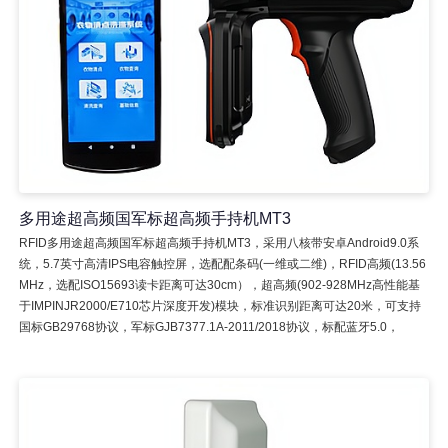
多用途超高频国军标超高频手持机MT3
RFID多用途超高频国军标超高频手持机MT3，采用八核带安卓Android9.0系
统，5.7英寸高清IPS电容触控屏，选配配条码(一维或二维)，RFID高频(13.56
MHz，选配ISO15693读卡距离可达30cm），超高频(902-928MHz高性能基
于IMPINJR2000/E710芯片深度开发)模块，标准识别距离可达20米，可支持
国标GB29768协议，军标GJB7377.1A-2011/2018协议，标配蓝牙5.0，