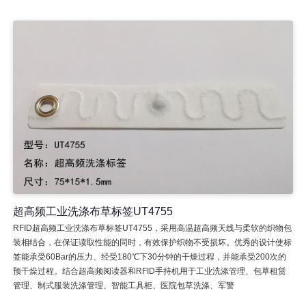
超高频工业洗涤布草标签UT4755
RFID超高频工业洗涤布草标签UT4755，采用高温超高频天线与柔软的织物包
装相结合，在保证读取性能的同时，有效保护织物不受损坏。优秀的设计使标
签能承受60Bar的压力、经受180℃下30分钟的干燥过程，并能承受200次的
预干燥过程。结合超高频阅读器和RFID手持机用于工业洗涤管理、包草租赁
管理、制式服装洗涤管理、智能工具柜、医院包草洗涤、军警