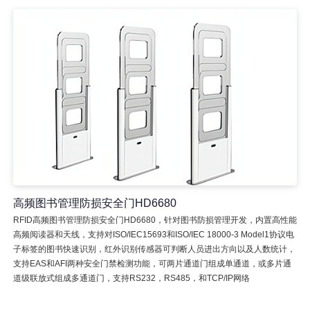
高频图书管理防损安全门HD6680
RFID高频图书管理防损安全门HD6680，针对图书防损管理开发，内置高性能
高频阅读器和天线，支持对ISO/IEC15693和ISO/IEC 18000-3 Model1协议电
子标签的图书快速识别，红外识别传感器可判断人员进出方向以及人数统计，
支持EAS和AFI两种安全门禁检测功能，可两片通道门组成单通道，或多片通
道级联放式组成多通道门，支持RS232，RS485，和TCP/IP网络