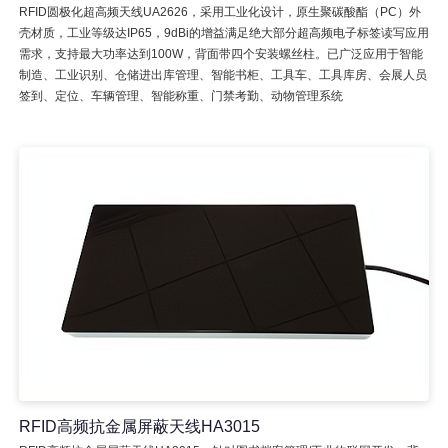
RFID圆极化超高频天线UA2626，采用工业化设计，原生聚碳酸酯（PC）外
壳材质，工业等级达IP65，9dBi的增益满足绝大部分超高频电子标签读写应用
需求，支持最大功率达到100W，背面带四个安装螺丝柱。已广泛应用于智能
制造、工业识别、仓储进出库管理、智能书柜、工具车、工具库房、会展人员
签到、定位、车辆管理、智能称重、门禁考勤、动物管理系统
RFID高频抗金属屏蔽天线HA3015