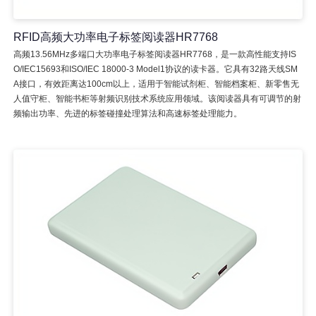
RFID高频大功率电子标签阅读器HR7768
高频13.56MHz多端口大功率电子标签阅读器HR7768，是一款高性能支持IS
O/IEC15693和ISO/IEC 18000-3 Model1协议的读卡器。它具有32路天线SM
A接口，有效距离达100cm以上，适用于智能试剂柜、智能档案柜、新零售无
人值守柜、智能书柜等射频识别技术系统应用领域。该阅读器具有可调节的射
频输出功率、先进的标签碰撞处理算法和高速标签处理能力。