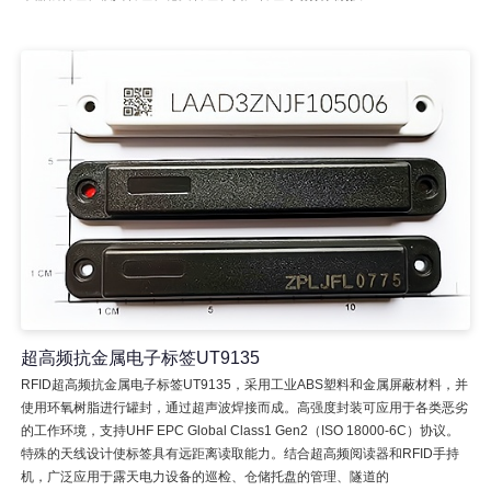
超高频抗金属电子标签UT9135
RFID超高频抗金属电子标签UT9135，采用工业ABS塑料和金属屏蔽材料，并
使用环氧树脂进行罐封，通过超声波焊接而成。高强度封装可应用于各类恶劣
的工作环境，支持UHF EPC Global Class1 Gen2（ISO 18000-6C）协议。
特殊的天线设计使标签具有远距离读取能力。结合超高频阅读器和RFID手持
机，广泛应用于露天电力设备的巡检、仓储托盘的管理、隧道的