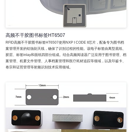
高频不干胶图书标签HT6507
RFID高频不干胶图书标签HT6507使用NXP I CODE II芯片，配备专为图书档
案管理开发的铝蚀刻天线，确保了识别过程的性能。该电子标签由离型底纸、
胶层、标签inlay和面纸四部分组成。结合高频阅读器广泛应用于图书管理、档
案管理、机要文件管理、人事档案管理和医疗耗材追踪等领域，以及印鉴卡、
卷宗和证照管理等射频识别技术应用领域。