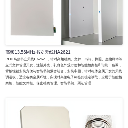
高频13.56MHz书立天线HA2621
RFID高频书立天线HA2621，针对高频档案、文件、书籍、执照、生物样本等
立式文件管理开发，注塑外壳，乳白色外观方便和智能档案柜和谐统一色调，
背板螺丝安装方便与智能书架紧密结合，安装牢固，针对柜体金属开发的天线
调谐板，适应各类金属环境，实现对高频电子标签的稳定读取，应用于智能档
案柜、智能文件柜、保密档案管理、智能书架、票证管理