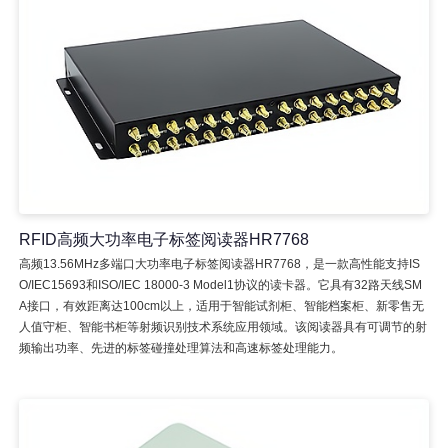
RFID高频大功率电子标签阅读器HR7768
高频13.56MHz多端口大功率电子标签阅读器HR7768，是一款高性能支持IS
O/IEC15693和ISO/IEC 18000-3 Model1协议的读卡器。它具有32路天线SM
A接口，有效距离达100cm以上，适用于智能试剂柜、智能档案柜、新零售无
人值守柜、智能书柜等射频识别技术系统应用领域。该阅读器具有可调节的射
频输出功率、先进的标签碰撞处理算法和高速标签处理能力。