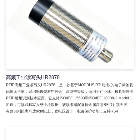
高频工业读写头HR2878
RFID高频工业读写头HR2878，是一款基于MODBUS RTU协议的电子标签载
码体读卡器，采用铜镀镍材料外壳，高防护等级，适用于产业线、模具管理等
RFID射频识别技术应用。它支持ISO/IEC 15693和ISO/IEC 18000-3 Model 1
协议，可读取和写入整个块数据。该读卡器配备抗金属高频RFID射频天线，
有效识别距离可达9cm以上，宽电压设计，电路保护功能，支持RS4