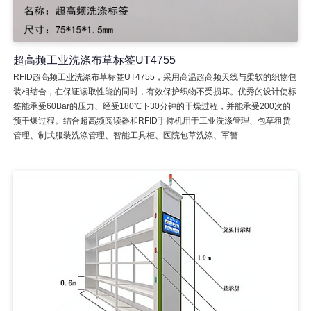
超高频工业洗涤布草标签UT4755
RFID超高频工业洗涤布草标签UT4755，采用高温超高频天线与柔软的织物包
装相结合，在保证读取性能的同时，有效保护织物不受损坏。优秀的设计使标
签能承受60Bar的压力、经受180℃下30分钟的干燥过程，并能承受200次的
预干燥过程。结合超高频阅读器和RFID手持机用于工业洗涤管理、包草租赁
管理、制式服装洗涤管理、智能工具柜、医院包草洗涤、军警