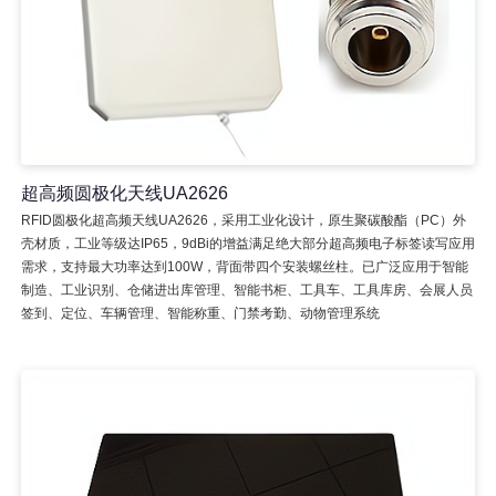
超高频圆极化天线UA2626
RFID圆极化超高频天线UA2626，采用工业化设计，原生聚碳酸酯（PC）外
壳材质，工业等级达IP65，9dBi的增益满足绝大部分超高频电子标签读写应用
需求，支持最大功率达到100W，背面带四个安装螺丝柱。已广泛应用于智能
制造、工业识别、仓储进出库管理、智能书柜、工具车、工具库房、会展人员
签到、定位、车辆管理、智能称重、门禁考勤、动物管理系统