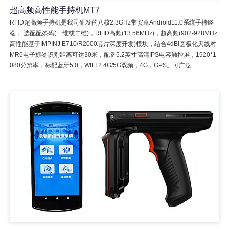
超高频高性能手持机MT7
RFID超高频手持机是我司研发的八核2.3GHz带安卓Android11.0系统手持终
端， 选配配条码(一维或二维)，RFID高频(13.56MHz)，超高频(902-928MHz
高性能基于IMPINJ E710/R2000芯片深度开发)模块，结合4dBi圆极化天线对
MR6电子标签识别距离可达30米，配备5.2英寸高清IPS电容触控屏，1920*1
080分辨率，标配蓝牙5.0，WIFI 2.4G/5G双频，4G，GPS。可广泛