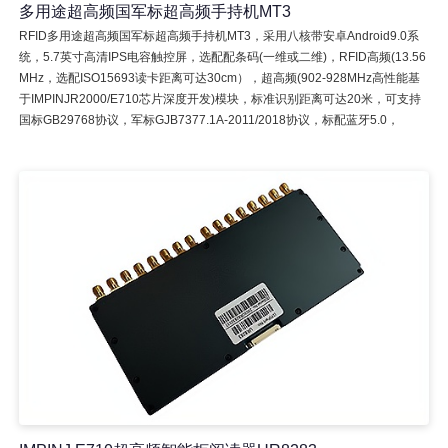
多用途超高频国军标超高频手持机MT3
RFID多用途超高频国军标超高频手持机MT3，采用八核带安卓Android9.0系
统，5.7英寸高清IPS电容触控屏，选配配条码(一维或二维)，RFID高频(13.56
MHz，选配ISO15693读卡距离可达30cm），超高频(902-928MHz高性能基
于IMPINJR2000/E710芯片深度开发)模块，标准识别距离可达20米，可支持
国标GB29768协议，军标GJB7377.1A-2011/2018协议，标配蓝牙5.0，