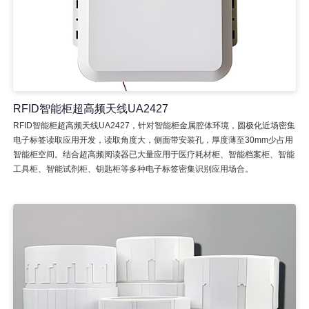
RFID智能柜超高频天线UA2427
RFID智能柜超高频天线UA2427，针对智能柜金属腔体环境，圆极化近场密集
电子标签读取应用开发，读取角度大，侧面带安装孔，厚度薄至30mm少占用
智能柜空间。结合超高频阅读器已大量应用于医疗耗材柜、智能档案柜、智能
工具柜、智能试剂柜、钥匙柜等多种电子标签密集识别应用场合。