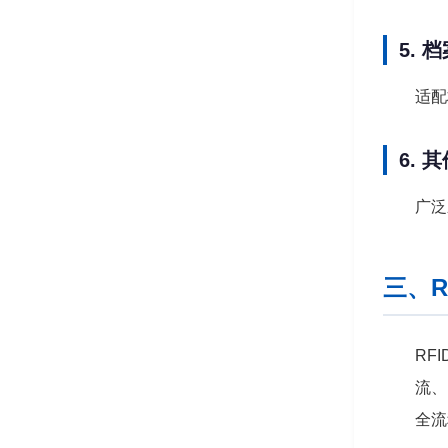
5.
适配
6.
广泛
三、R
RF
流、
全流