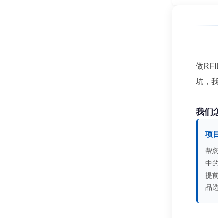
做RF
坑，
我们
项
帮
中
提
品