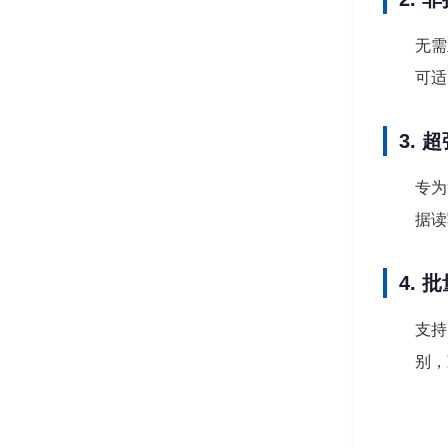
无需
可适
3.
专为
据读
4.
支持
别，