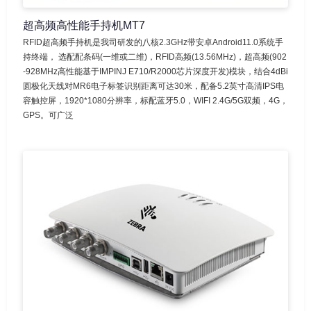
超高频高性能手持机MT7
RFID超高频手持机是我司研发的八核2.3GHz带安卓Android11.0系统手
持终端， 选配配条码(一维或二维)，RFID高频(13.56MHz)，超高频(902
-928MHz高性能基于IMPINJ E710/R2000芯片深度开发)模块，结合4dBi
圆极化天线对MR6电子标签识别距离可达30米，配备5.2英寸高清IPS电
容触控屏，1920*1080分辨率，标配蓝牙5.0，WIFI 2.4G/5G双频，4G，
GPS。可广泛