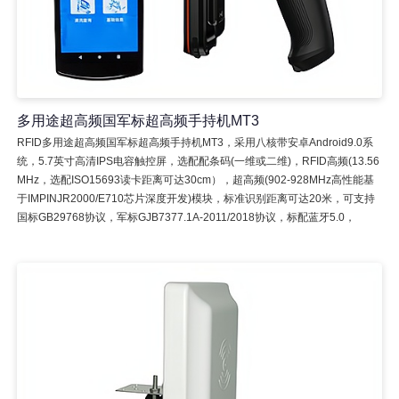
多用途超高频国军标超高频手持机MT3
RFID多用途超高频国军标超高频手持机MT3，采用八核带安卓Android9.0系
统，5.7英寸高清IPS电容触控屏，选配配条码(一维或二维)，RFID高频(13.56
MHz，选配ISO15693读卡距离可达30cm），超高频(902-928MHz高性能基
于IMPINJR2000/E710芯片深度开发)模块，标准识别距离可达20米，可支持
国标GB29768协议，军标GJB7377.1A-2011/2018协议，标配蓝牙5.0，