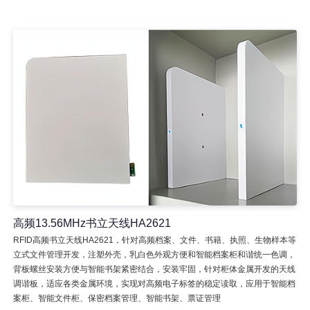
高频13.56MHz书立天线HA2621
RFID高频书立天线HA2621，针对高频档案、文件、书籍、执照、生物样本等
立式文件管理开发，注塑外壳，乳白色外观方便和智能档案柜和谐统一色调，
背板螺丝安装方便与智能书架紧密结合，安装牢固，针对柜体金属开发的天线
调谐板，适应各类金属环境，实现对高频电子标签的稳定读取，应用于智能档
案柜、智能文件柜、保密档案管理、智能书架、票证管理