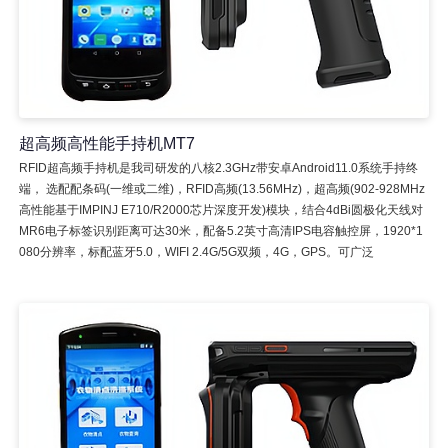
超高频高性能手持机MT7
RFID超高频手持机是我司研发的八核2.3GHz带安卓Android11.0系统手持终
端， 选配配条码(一维或二维)，RFID高频(13.56MHz)，超高频(902-928MHz
高性能基于IMPINJ E710/R2000芯片深度开发)模块，结合4dBi圆极化天线对
MR6电子标签识别距离可达30米，配备5.2英寸高清IPS电容触控屏，1920*1
080分辨率，标配蓝牙5.0，WIFI 2.4G/5G双频，4G，GPS。可广泛