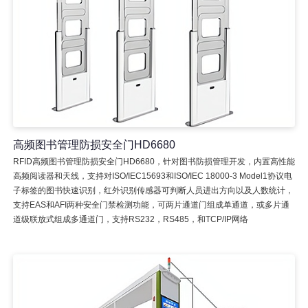
高频图书管理防损安全门HD6680
RFID高频图书管理防损安全门HD6680，针对图书防损管理开发，内置高性能
高频阅读器和天线，支持对ISO/IEC15693和ISO/IEC 18000-3 Model1协议电
子标签的图书快速识别，红外识别传感器可判断人员进出方向以及人数统计，
支持EAS和AFI两种安全门禁检测功能，可两片通道门组成单通道，或多片通
道级联放式组成多通道门，支持RS232，RS485，和TCP/IP网络