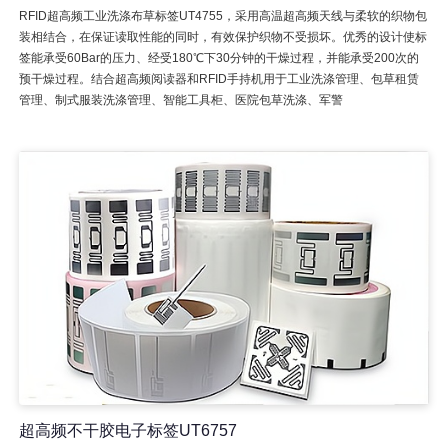
RFID超高频工业洗涤布草标签UT4755，采用高温超高频天线与柔软的织物包
装相结合，在保证读取性能的同时，有效保护织物不受损坏。优秀的设计使标
签能承受60Bar的压力、经受180℃下30分钟的干燥过程，并能承受200次的
预干燥过程。结合超高频阅读器和RFID手持机用于工业洗涤管理、包草租赁
管理、制式服装洗涤管理、智能工具柜、医院包草洗涤、军警
超高频不干胶电子标签UT6757