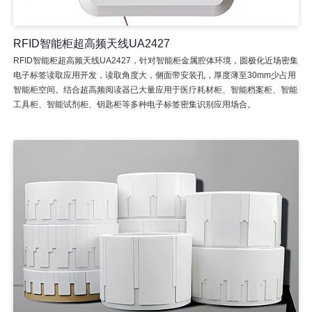
RFID智能柜超高频天线UA2427
RFID智能柜超高频天线UA2427，针对智能柜金属腔体环境，圆极化近场密集
电子标签读取应用开发，读取角度大，侧面带安装孔，厚度薄至30mm少占用
智能柜空间。结合超高频阅读器已大量应用于医疗耗材柜、智能档案柜、智能
工具柜、智能试剂柜、钥匙柜等多种电子标签密集识别应用场合。