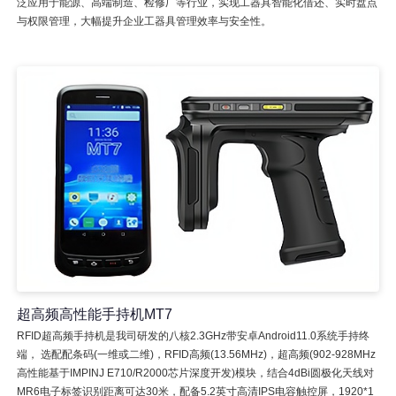
泛应用于能源、高端制造、检修厂等行业，实现工器具智能化借还、实时盘点
与权限管理，大幅提升企业工器具管理效率与安全性。
超高频高性能手持机MT7
RFID超高频手持机是我司研发的八核2.3GHz带安卓Android11.0系统手持终
端， 选配配条码(一维或二维)，RFID高频(13.56MHz)，超高频(902-928MHz
高性能基于IMPINJ E710/R2000芯片深度开发)模块，结合4dBi圆极化天线对
MR6电子标签识别距离可达30米，配备5.2英寸高清IPS电容触控屏，1920*1