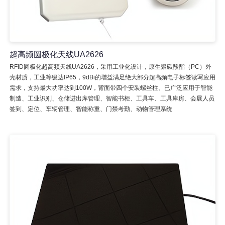
超高频圆极化天线UA2626
RFID圆极化超高频天线UA2626，采用工业化设计，原生聚碳酸酯（PC）外
壳材质，工业等级达IP65，9dBi的增益满足绝大部分超高频电子标签读写应用
需求，支持最大功率达到100W，背面带四个安装螺丝柱。已广泛应用于智能
制造、工业识别、仓储进出库管理、智能书柜、工具车、工具库房、会展人员
签到、定位、车辆管理、智能称重、门禁考勤、动物管理系统