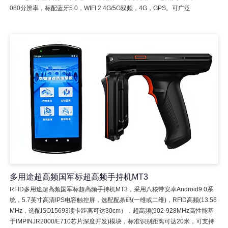
080分辨率，标配蓝牙5.0，WIFI 2.4G/5G双频，4G，GPS。可广泛
多用途超高频国军标超高频手持机MT3
RFID多用途超高频国军标超高频手持机MT3，采用八核带安卓Android9.0系
统，5.7英寸高清IPS电容触控屏，选配配条码(一维或二维)，RFID高频(13.56
MHz，选配ISO15693读卡距离可达30cm），超高频(902-928MHz高性能基
于IMPINJR2000/E710芯片深度开发)模块，标准识别距离可达20米，可支持