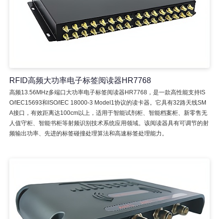
RFID高频大功率电子标签阅读器HR7768
高频13.56MHz多端口大功率电子标签阅读器HR7768，是一款高性能支持IS
O/IEC15693和ISO/IEC 18000-3 Model1协议的读卡器。它具有32路天线SM
A接口，有效距离达100cm以上，适用于智能试剂柜、智能档案柜、新零售无
人值守柜、智能书柜等射频识别技术系统应用领域。该阅读器具有可调节的射
频输出功率、先进的标签碰撞处理算法和高速标签处理能力。