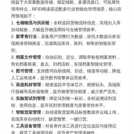
得益于大容量数据存储、稳定续航、多通讯接口、可拓展性
强等特点，RFID阅读器适配多行业智能化管理场景，核心应
用领域如下：
1.
仓储物流与供应链
：全程追踪货物流转信息，实现出入库
自动核验，大幅提升物流周转与仓储管理效率。
2.
新零售行业
：采集用户消费行为数据，依托大数据分析实
现精准营销推送，完成商品库存、陈列、销售的智能化管
控。
3.
档案文件管理
：自动识别、定位、调取带标签档案资料，
简化档案检索、盘点、归档流程，实现档案智能化管理。
4.
图书管理
：支持图书自助借阅、归还、续借等功能，降低
人工运维成本，提升图书馆整体运营效率。
5.
高值耗材管理
：精准追踪半导体芯片、精密钻头、高端医
疗器械等高价值物资，提升物资管控精度，减少资产流失。
6.
实验室试剂管理
：绑定试剂唯一标识，全程追溯试剂流
转、使用信息，提升试剂管理精度与质量管控水平。
7.
智能货架管理
：自动读取货架商品标签数据并云端上传，
实现库存自动统计、缺货预警、一键订货。
8.
工具设备管理
：对各类作业工具进行定位追踪与使用记
录，规范工具领用流程，提升资产管理准确性。