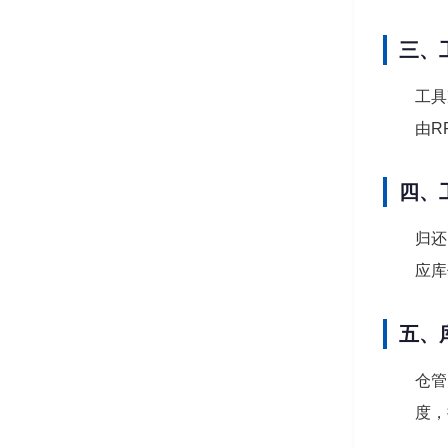
三、
工具
由R
四、
归还
应库
五、
仓管
度，