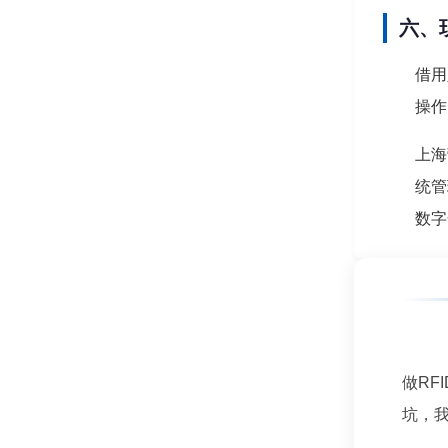
六、
借用
操作
上海
统管
数字
做RF
坑，