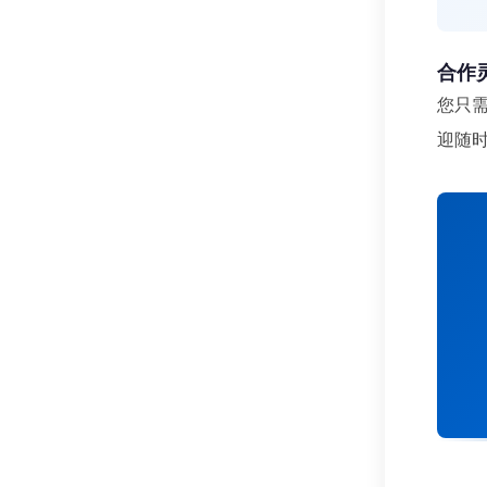
合作
您只
迎随