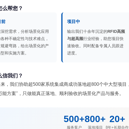
怎么帮您？
目前
项目中
您深挖需求，分析场景化应用
输出我们十余年沉淀的
RFID高频
的各种不确定性与技术难点，
与超高频
行业经验，助您项目快
前规避弯路，给出场景化的产
速验收。同时配备专属人员跟进
选型和实施方案。
进度。
么信我们？
来，我们协助超500家系统集成商成功落地超800个中大型项目
"万能方案"，只做能真正落地、顺利验收的场景化产品与服务。
500+
800+
20+
服务客户
落地项目
8年+长期合作