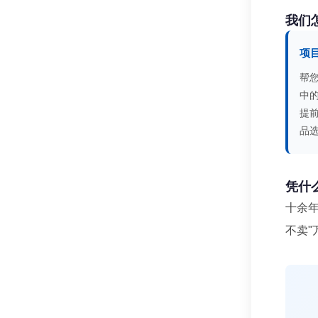
我们
项
帮
中
提
品
凭什
十余年
不卖