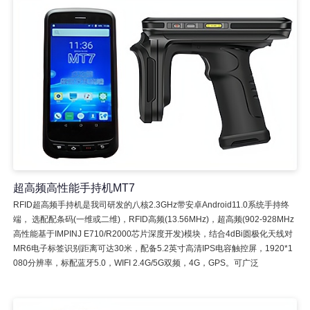
超高频高性能手持机MT7
RFID超高频手持机是我司研发的八核2.3GHz带安卓Android11.0系统手持终
端， 选配配条码(一维或二维)，RFID高频(13.56MHz)，超高频(902-928MHz
高性能基于IMPINJ E710/R2000芯片深度开发)模块，结合4dBi圆极化天线对
MR6电子标签识别距离可达30米，配备5.2英寸高清IPS电容触控屏，1920*1
080分辨率，标配蓝牙5.0，WIFI 2.4G/5G双频，4G，GPS。可广泛