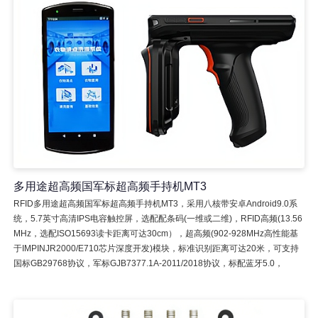
多用途超高频国军标超高频手持机MT3
RFID多用途超高频国军标超高频手持机MT3，采用八核带安卓Android9.0系
统，5.7英寸高清IPS电容触控屏，选配配条码(一维或二维)，RFID高频(13.56
MHz，选配ISO15693读卡距离可达30cm），超高频(902-928MHz高性能基
于IMPINJR2000/E710芯片深度开发)模块，标准识别距离可达20米，可支持
国标GB29768协议，军标GJB7377.1A-2011/2018协议，标配蓝牙5.0，