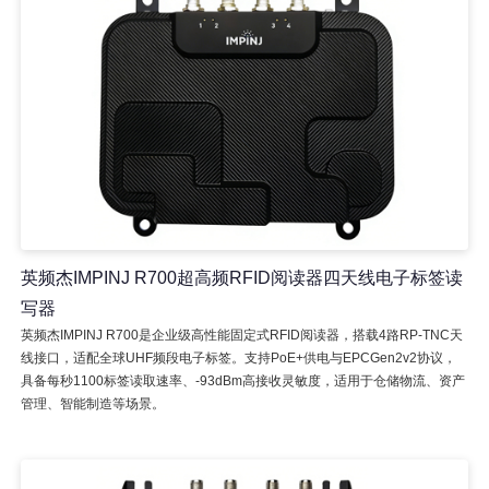
英频杰IMPINJ R700超高频RFID阅读器四天线电子标签读
写器
英频杰IMPINJ R700是企业级高性能固定式RFID阅读器，搭载4路RP-TNC天
线接口，适配全球UHF频段电子标签。支持PoE+供电与EPCGen2v2协议，
具备每秒1100标签读取速率、-93dBm高接收灵敏度，适用于仓储物流、资产
管理、智能制造等场景。