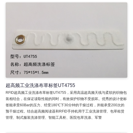
超高频工业洗涤布草标签UT4755
RFID超高频工业洗涤布草标签UT4755，采用高温超高频天线与柔软的织物包
装相结合，在保证读取性能的同时，有效保护织物不受损坏。优秀的设计使标
签能承受60Bar的压力、经受180℃下30分钟的干燥过程，并能承受200次的
预干燥过程。结合超高频阅读器和RFID手持机用于工业洗涤管理、包草租赁
管理、制式服装洗涤管理、智能工具柜、医院包草洗涤、军警