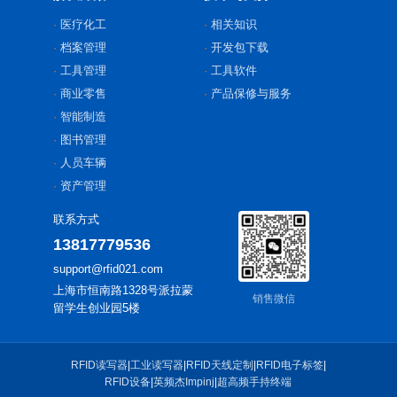
医疗化工
相关知识
档案管理
开发包下载
工具管理
工具软件
商业零售
产品保修与服务
智能制造
图书管理
人员车辆
资产管理
联系方式
13817779536
support@rfid021.com
上海市恒南路1328号派拉蒙
销售微信
留学生创业园5楼
RFID读写器
|
工业读写器
|
RFID天线定制
|
RFID电子标签
|
RFID设备
|
英频杰Impinj
|
超高频手持终端