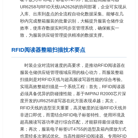
UR6258与RFID天线UA2626的协同部署，企业可实现从
入库、出库到盘点的全流程自动化数据采集。能够在几
秒内完成整箱服装的批量识别，大幅提升服装仓储作业
效率，使库存数据实时同步至管理系统，确保账实一
致，为服装供应链管理提供精准的数据支撑。
RFID阅读器整箱扫描技术要点
时装企业对流转速度的高要求，是推动RFID阅读器在
服装仓储供应链管理领域应用的核心动力，而服装整箱
扫描则是对RFID天线与超高频读写器性能的综合考验。
实现高效整箱扫描是一个系统工程：首先，RFID阅读器
必须具备优异的防碰撞性能，基于IMPINJ R2000芯片深
度开发的UR6258读写器在此方面表现卓越；其次，
RFID天线的选型至关重要，高灵敏度的近场RFID天线并
非进口即优，而需结合RFID电子标签特性、使用环境及
超高频读写器功率进行综合匹配，才能获得最佳读取效
果；再次，服装电子标签UT4755的选型及箱内摆放方式
也需经多次测试优化。当高性能RFID阅读器、专用RFID