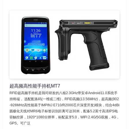
超高频高性能手持机MT7
RFID超高频手持机是我司研发的八核2.3GHz带安卓Android11.0系统手
持终端， 选配配条码(一维或二维)，RFID高频(13.56MHz)，超高频(902
-928MHz高性能基于IMPINJ E710/R2000芯片深度开发)模块，结合4dBi
圆极化天线对MR6电子标签识别距离可达30米，配备5.2英寸高清IPS电
容触控屏，1920*1080分辨率，标配蓝牙5.0，WIFI 2.4G/5G双频，4G，
GPS。可广泛