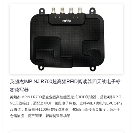
英频杰IMPINJ R700超高频RFID阅读器四天线电子标
签读写器
英频杰IMPINJ R700是企业级高性能固定式RFID阅读器，搭载4路RP-T
NC天线接口，适配全球UHF频段电子标签。支持PoE+供电与EPCGen2
v2协议，具备每秒1100标签读取速率、-93dBm高接收灵敏度，适用于
仓储物流、资产管理、智能制造等场景。