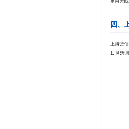
定向天线
四、
上海营信
1. 灵