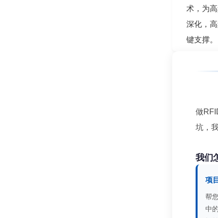
术，为高
深化，高
键支撑。
做RF
坑，
我们
项
帮
中